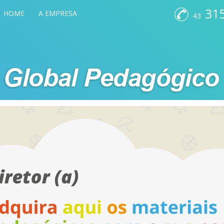
315
HOME
A EMPRESA
43