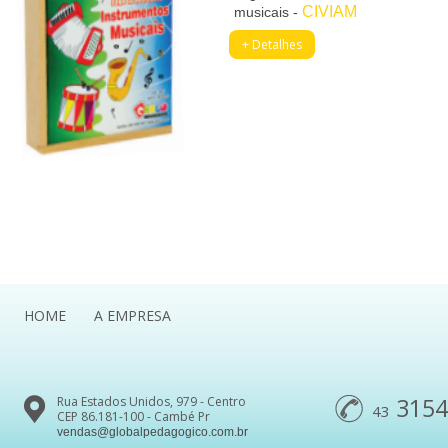
CIVIAM
musicais -
+ Detalhes
HOME
A EMPRESA
3154
Rua Estados Unidos, 979 - Centro
43
CEP 86.181-100 - Cambé Pr
vendas@globalpedagogico.com.br