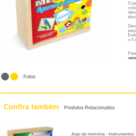
O jo
conc
ótim
disc
Desc
peça
Emba
x 5 
Para
ven
Fotos
Confira também
Produtos Relacionados
Jogo da memória - Instrumentos