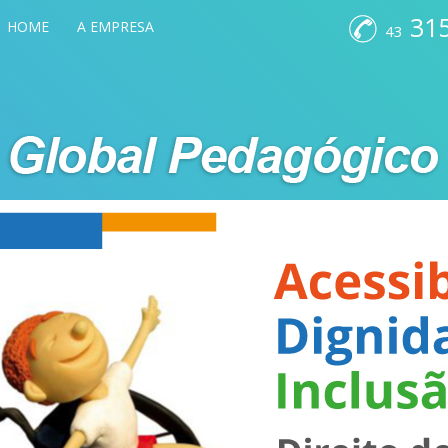
315
HOME
A EMPRESA
43