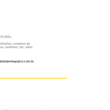
 20.000x.
tocôndrias, complexo de
s, centríolos, etc), além
lobalpedagogico.com.br