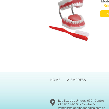
Mode
Bri
-
+ De
HOME
A EMPRESA
Rua Estados Unidos, 979 - Centro
CEP 86.181-100 - Cambé Pr
vendas@globalpedagogico.com.br