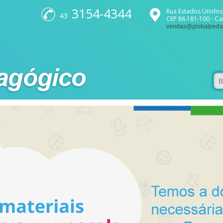
3154-4344
Rua Estados Unidos,
43
CEP 86.181-100 - C
vendas@globalpeda