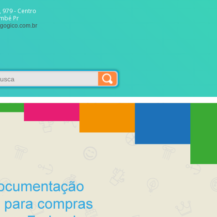
 979 - Centro
ambé Pr
gogico.com.br