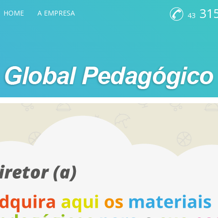
315
HOME
A EMPRESA
43