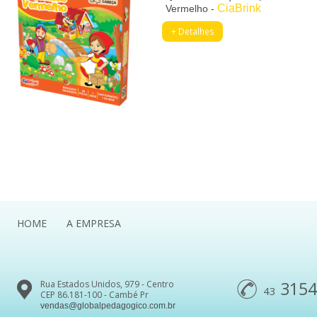
CiaBrink
Vermelho -
+ Detalhes
HOME
A EMPRESA
3154
Rua Estados Unidos, 979 - Centro
43
CEP 86.181-100 - Cambé Pr
vendas@globalpedagogico.com.br