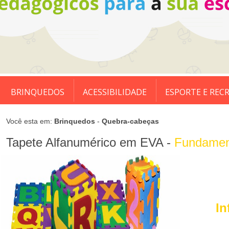
BRINQUEDOS
ACESSIBILIDADE
ESPORTE E REC
Você esta em:
Brinquedos
-
Quebra-cabeças
Tapete Alfanumérico em EVA -
Fundament
In