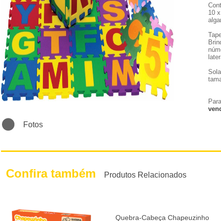
Cont
10 x
alga
Tape
Brin
núme
late
Sol
tama
Para
ven
Fotos
Confira também
Produtos Relacionados
Quebra-Cabeça Chapeuzinho