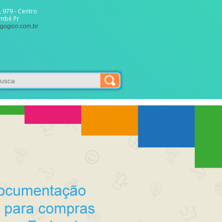
 979 - Centro
ambé Pr
gogico.com.br