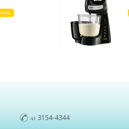
talhes
3154-4344
43