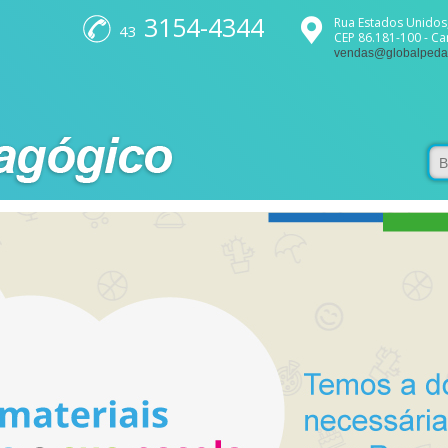
3154-4344
Rua Estados Unidos,
43
CEP 86.181-100 - C
vendas@globalpeda